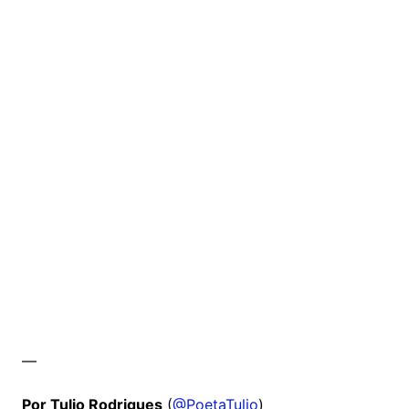
—
Por Tulio Rodrigues
(
@PoetaTulio
)