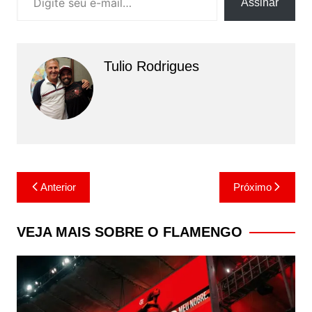
Assinar
Tulio Rodrigues
Navegação
Anterior
Próximo
de
Post
VEJA MAIS SOBRE O FLAMENGO