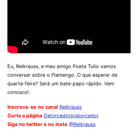
Eu, Reikrauss, e meu amigo Poeta Tulio vamos
conversar sobre o Flamengo. O que esperar de
quarta-feira? Será um bate-papo rápido. Vem
conosco!.
Inscreva-se
no canal
Reikrauss
Curta a página
Detorcedorpratorcedor
Siga no twitter e no insta
@Reikrauss