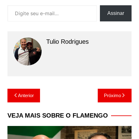
Digite seu e-mail…
Assinar
Tulio Rodrigues
Navegação
Anterior
Próximo
de
Post
VEJA MAIS SOBRE O FLAMENGO