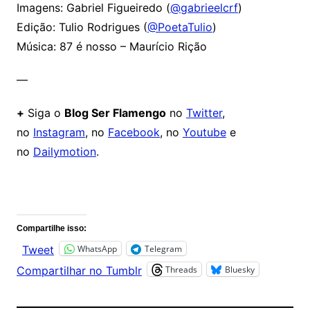
Imagens: Gabriel Figueiredo (
@gabrieelcrf
)
Edição: Tulio Rodrigues (
@PoetaTulio
)
Música: 87 é nosso – Maurício Rição
—
+
Siga o
Blog Ser Flamengo
no
Twitter
,
no
Instagram
, no
Facebook
, no
Youtube
e
no
Dailymotion
.
Comentários
Compartilhe isso:
WhatsApp
Telegram
Tweet
Threads
Bluesky
Compartilhar no Tumblr