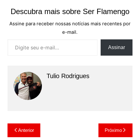
Descubra mais sobre Ser Flamengo
Assine para receber nossas notícias mais recentes por
e-mail.
Digite seu e-mail…
Assinar
Tulio Rodrigues
Navegação
Anterior
Próximo
de