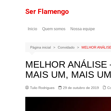
Ir
para
Ser Flamengo
o
conteúdo
Inicio
Quem somos
Nossa equipe
Política de comentários
Tulio Rodrigues
Política de privacidade
Gilson Lima
Página inicial
Convidado
MELHOR ANÁLIS
MELHOR ANÁLISE
MAIS UM, MAIS U
Tulio Rodrigues
29 de outubro de 2019
C