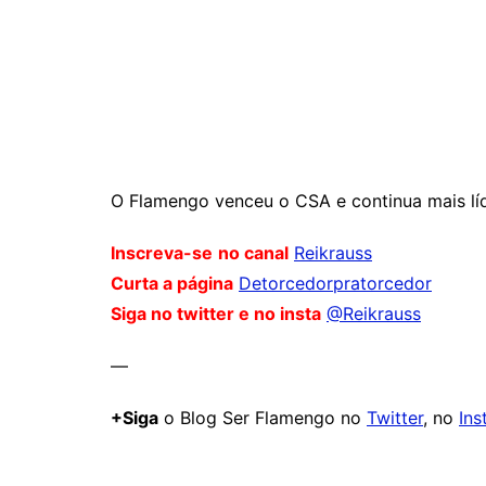
O Flamengo venceu o CSA e continua mais líd
Inscreva-se
no canal
Reikrauss
Curta a página
Detorcedorpratorcedor
Siga no twitter e no insta
@Reikrauss
—
+Siga
o Blog Ser Flamengo no
Twitter
, no
Ins
Comentários