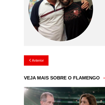
Navegação
Anterior
de
Post
VEJA MAIS SOBRE O FLAMENGO