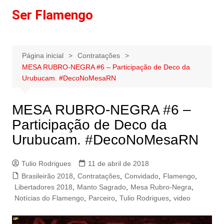
Ir
Ser Flamengo
para
o
conteúdo
Página inicial
Contratações
MESA RUBRO-NEGRA #6 – Participação de Deco da
Urubucam. #DecoNoMesaRN
MESA RUBRO-NEGRA #6 –
Participação de Deco da
Urubucam. #DecoNoMesaRN
Tulio Rodrigues
11 de abril de 2018
Brasileirão 2018
,
Contratações
,
Convidado
,
Flamengo
,
Libertadores 2018
,
Manto Sagrado
,
Mesa Rubro-Negra
,
Notícias do Flamengo
,
Parceiro
,
Tulio Rodrigues
,
video