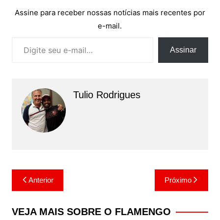
Assine para receber nossas notícias mais recentes por
e-mail.
Digite seu e-mail…
Assinar
Tulio Rodrigues
Navegação
Anterior
Próximo
de
Post
VEJA MAIS SOBRE O FLAMENGO