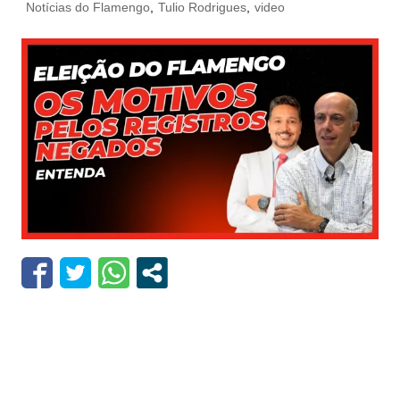
Notícias do Flamengo
,
Tulio Rodrigues
,
video