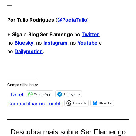
—
Por Tulio Rodrigues
(
@PoetaTulio
)
+
Siga
o
Blog Ser Flamengo
no
Twitter
,
no
Bluesky
, no
Instagram
, no
Youtube
e
no
Dailymotion
.
Comentários
Compartilhe isso:
WhatsApp
Telegram
Tweet
Threads
Bluesky
Compartilhar no Tumblr
Descubra mais sobre Ser Flamengo