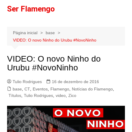
Ir
Ser Flamengo
para
o
conteúdo
Página inicial
base
VIDEO: O novo Ninho do Urubu #NovoNinho
VIDEO: O novo Ninho do
Urubu #NovoNinho
Tulio Rodrigues
16 de dezembro de 2016
base
,
CT
,
Eventos
,
Flamengo
,
Notícias do Flamengo
,
Títulos
,
Tulio Rodrigues
,
video
,
Zico