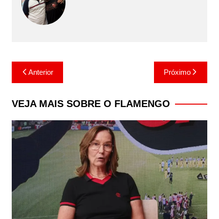
Navegação
Anterior
Próximo
de
Post
VEJA MAIS SOBRE O FLAMENGO