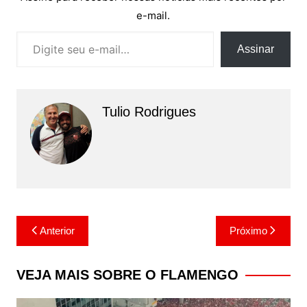
e-mail.
Digite seu e-mail…
Assinar
Tulio Rodrigues
Navegação
Anterior
Próximo
de
Post
VEJA MAIS SOBRE O FLAMENGO