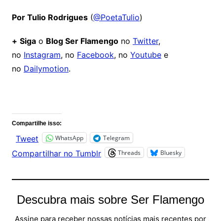
Por Tulio Rodrigues
(
@PoetaTulio
)
+
Siga
o
Blog Ser Flamengo
no
Twitter
,
no
Instagram
, no
Facebook
, no
Youtube
e
no
Dailymotion
.
Comentários
Compartilhe isso:
WhatsApp
Telegram
Tweet
Threads
Bluesky
Compartilhar no Tumblr
Descubra mais sobre Ser Flamengo
Assine para receber nossas notícias mais recentes por