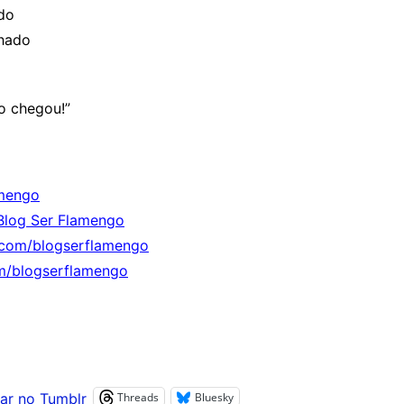
do
hado
o chegou!”
mengo
Blog Ser Flamengo
.com/blogserflamengo
m/blogserflamengo
Threads
Bluesky
ar no Tumblr