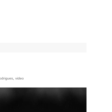
odrigues
,
video