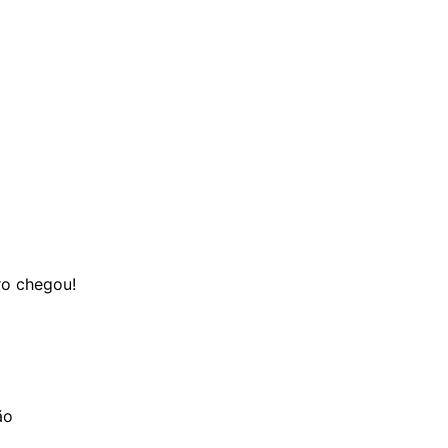
ro chegou!
ão