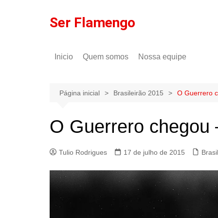
Ir
para
Ser Flamengo
o
conteúdo
Inicio
Quem somos
Nossa equipe
Política de comentários
Tulio Rodrigues
Política de privacidade
Gilson Lima
Página inicial
Brasileirão 2015
O Guerrero 
O Guerrero chegou 
Tulio Rodrigues
17 de julho de 2015
Brasi