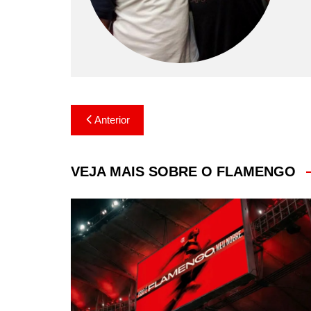
Navegação
Anterior
de
Post
VEJA MAIS SOBRE O FLAMENGO