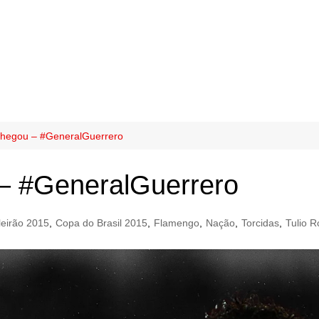
chegou – #GeneralGuerrero
– #GeneralGuerrero
leirão 2015
,
Copa do Brasil 2015
,
Flamengo
,
Nação
,
Torcidas
,
Tulio R