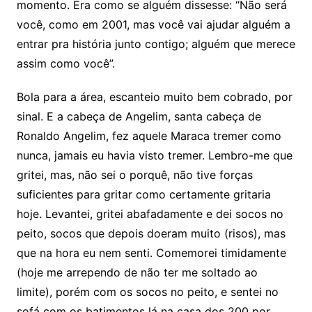
momento. Era como se alguém dissesse: “Não será
você, como em 2001, mas você vai ajudar alguém a
entrar pra história junto contigo; alguém que merece
assim como você”.
Bola para a área, escanteio muito bem cobrado, por
sinal. E a cabeça de Angelim, santa cabeça de
Ronaldo Angelim, fez aquele Maraca tremer como
nunca, jamais eu havia visto tremer. Lembro-me que
gritei, mas, não sei o porquê, não tive forças
suficientes para gritar como certamente gritaria
hoje. Levantei, gritei abafadamente e dei socos no
peito, socos que depois doeram muito (risos), mas
que na hora eu nem senti. Comemorei timidamente
(hoje me arrependo de não ter me soltado ao
limite), porém com os socos no peito, e sentei no
sofá com os batimentos lá na casa dos 200 por