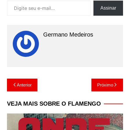
Digite seu e-mail…
Assinar
Germano Medeiros
Navegação
Anterior
Próximo
de
Post
VEJA MAIS SOBRE O FLAMENGO