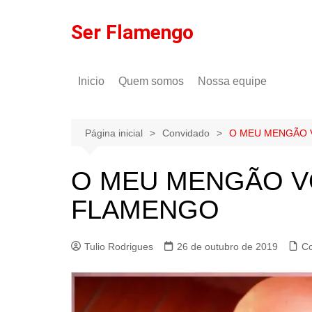
Ir
para
Ser Flamengo
o
conteúdo
Inicio
Quem somos
Nossa equipe
Política de comentários
Tulio Rodrigues
Política de privacidade
Gilson Lima
Página inicial
Convidado
O MEU MENGÃO V
O MEU MENGÃO VO
FLAMENGO
Tulio Rodrigues
26 de outubro de 2019
C