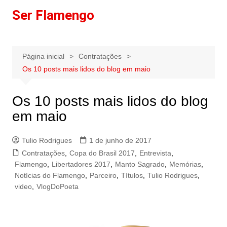
Ir
Ser Flamengo
para
o
conteúdo
Página inicial
Contratações
Os 10 posts mais lidos do blog em maio
Os 10 posts mais lidos do blog
em maio
Tulio Rodrigues
1 de junho de 2017
Contratações
,
Copa do Brasil 2017
,
Entrevista
,
Flamengo
,
Libertadores 2017
,
Manto Sagrado
,
Memórias
,
Notícias do Flamengo
,
Parceiro
,
Títulos
,
Tulio Rodrigues
,
video
,
VlogDoPoeta