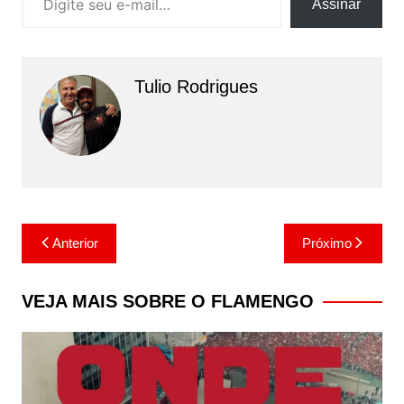
Assinar
Tulio Rodrigues
Navegação
Anterior
Próximo
de
Post
VEJA MAIS SOBRE O FLAMENGO