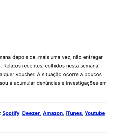
emana depois de, mais uma vez, não entregar
. Relatos recentes, colhidos nesta semana,
quer voucher. A situação ocorre a poucos
sou a acumular denúncias e investigações em
:
Spotify
,
Deezer
,
Amazon
,
iTunes
,
Youtube