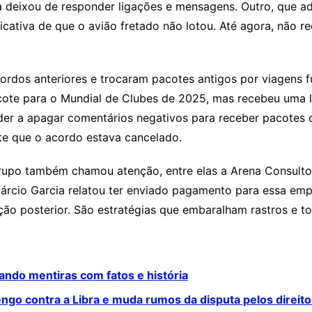
a deixou de responder ligações e mensagens. Outro, que ad
icativa de que o avião fretado não lotou. Até agora, não 
cordos anteriores e trocaram pacotes antigos por viagens
te para o Mundial de Clubes de 2025, mas recebeu uma l
tsider a apagar comentários negativos para receber pacote
e que o acordo estava cancelado.
grupo também chamou atenção, entre elas a Arena Consulto
rcio Garcia relatou ter enviado pagamento para essa emp
ação posterior. São estratégias que embaralham rastros e to
ndo mentiras com fatos e história
engo contra a Libra e muda rumos da disputa pelos direit