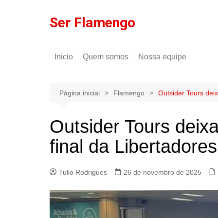
Ir
para
Ser Flamengo
o
conteúdo
Inicio
Quem somos
Nossa equipe
Política de comentários
Tulio Rodrigues
Política de privacidade
Gilson Lima
Página inicial
Flamengo
Outsider Tours dei
Outsider Tours deix
final da Libertadore
Tulio Rodrigues
26 de novembro de 2025