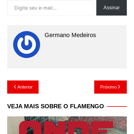
Assinar
Germano Medeiros
Navegação
Anterior
Próximo
de
Post
VEJA MAIS SOBRE O FLAMENGO