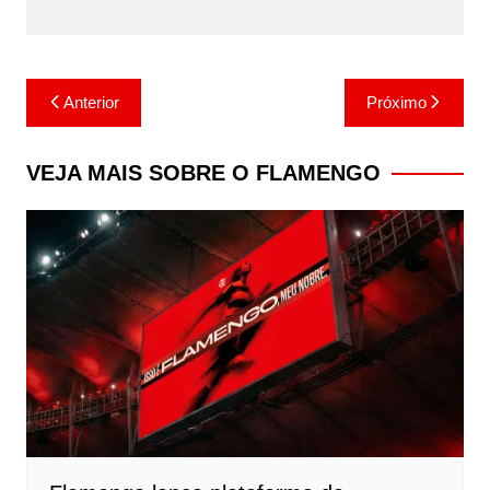
Navegação
Anterior
Próximo
de
Post
VEJA MAIS SOBRE O FLAMENGO