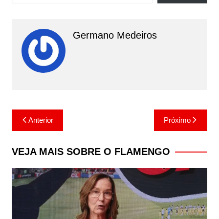
Germano Medeiros
Navegação
Anterior
Próximo
de
Post
VEJA MAIS SOBRE O FLAMENGO