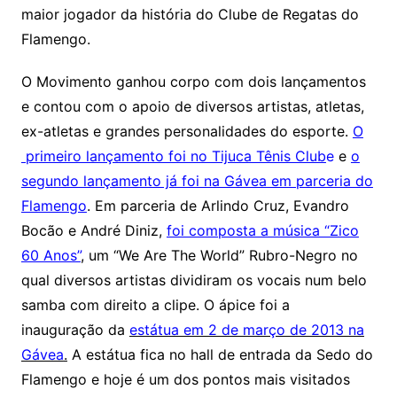
maior jogador da história do Clube de Regatas do
Flamengo.
O Movimento ganhou corpo com dois lançamentos
e contou com o apoio de diversos artistas, atletas,
ex-atletas e grandes personalidades do esporte.
O
primeiro lançamento foi no Tijuca Tênis Club
e
e
o
segundo lançamento já foi na Gávea em parceria do
Flamengo
. Em parceria de Arlindo Cruz, Evandro
Bocão e André Diniz,
foi composta a música “Zico
60 Anos”
, um “We Are The World” Rubro-Negro no
qual diversos artistas dividiram os vocais num belo
samba com direito a clipe. O ápice foi a
inauguração da
estátua em 2 de março de 2013 na
Gávea
.
A estátua fica no hall de entrada da Sedo do
Flamengo e hoje é um dos pontos mais visitados