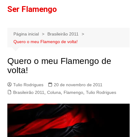
Ir
Ser Flamengo
para
o
conteúdo
Página inicial
Brasileirão 2011
Quero o meu Flamengo de volta!
Quero o meu Flamengo de
volta!
Tulio Rodrigues
20 de novembro de 2011
Brasileirão 2011
,
Coluna
,
Flamengo
,
Tulio Rodrigues