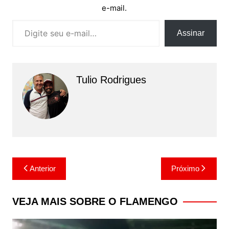
e-mail.
Digite seu e-mail…
Assinar
Tulio Rodrigues
Navegação
Anterior
Próximo
de
Post
VEJA MAIS SOBRE O FLAMENGO