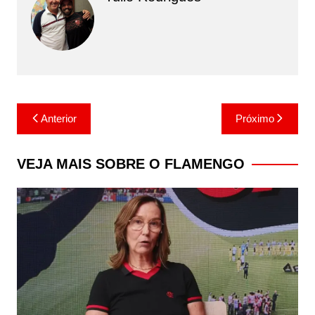
Navegação
Anterior
Próximo
de
Post
VEJA MAIS SOBRE O FLAMENGO