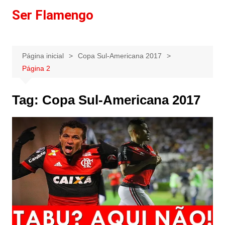
Ir
Ser Flamengo
para
o
conteúdo
Página inicial
Copa Sul-Americana 2017
Página 2
Tag:
Copa Sul-Americana 2017