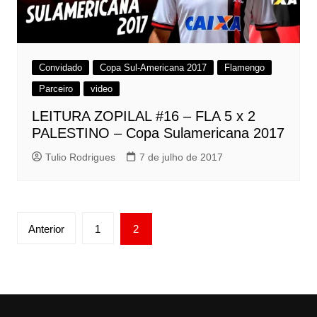
Convidado
Copa Sul-Americana 2017
Flamengo
Parceiro
video
LEITURA ZOPILAL #16 – FLA 5 x 2
PALESTINO – Copa Sulamericana 2017
Tulio Rodrigues
7 de julho de 2017
Paginação
Anterior
1
2
de
posts