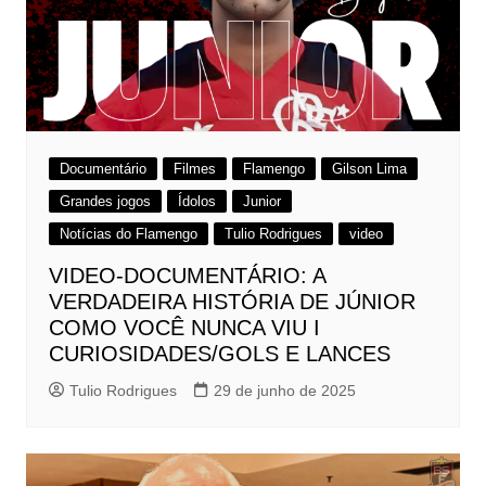
Documentário
Filmes
Flamengo
Gilson Lima
Grandes jogos
Ídolos
Junior
Notícias do Flamengo
Tulio Rodrigues
video
VIDEO-DOCUMENTÁRIO: A
VERDADEIRA HISTÓRIA DE JÚNIOR
COMO VOCÊ NUNCA VIU I
CURIOSIDADES/GOLS E LANCES
Tulio Rodrigues
29 de junho de 2025