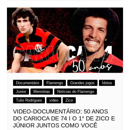
Documentário
Flamengo
Grandes jogos
Ídolos
Junior
Memórias
Notícias do Flamengo
Tulio Rodrigues
video
Zico
VIDEO-DOCUMENTÁRIO: 50 ANOS
DO CARIOCA DE 74 I O 1° DE ZICO E
JÚNIOR JUNTOS COMO VOCÊ