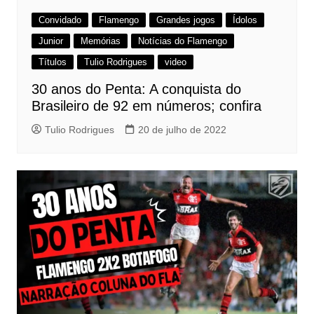
Convidado
Flamengo
Grandes jogos
Ídolos
Junior
Memórias
Notícias do Flamengo
Títulos
Tulio Rodrigues
video
30 anos do Penta: A conquista do
Brasileiro de 92 em números; confira
Tulio Rodrigues
20 de julho de 2022