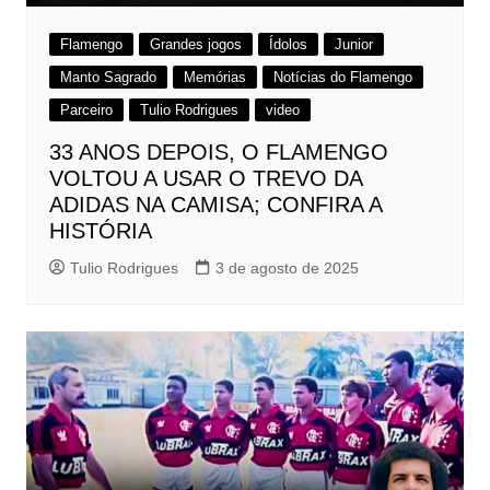
Flamengo
Grandes jogos
Ídolos
Junior
Manto Sagrado
Memórias
Notícias do Flamengo
Parceiro
Tulio Rodrigues
video
33 ANOS DEPOIS, O FLAMENGO
VOLTOU A USAR O TREVO DA
ADIDAS NA CAMISA; CONFIRA A
HISTÓRIA
Tulio Rodrigues
3 de agosto de 2025