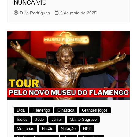
NUNCA VIU
Tulio Rodrigues
9 de maio de 2025
Dida
Flamengo
Ginástica
Grandes jogos
Ídolos
Judô
Junior
Manto Sagrado
Memórias
Nação
Natação
NBB