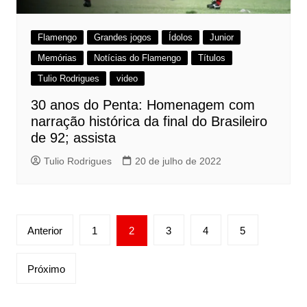
Flamengo
Grandes jogos
Ídolos
Junior
Memórias
Notícias do Flamengo
Títulos
Tulio Rodrigues
video
30 anos do Penta: Homenagem com
narração histórica da final do Brasileiro
de 92; assista
Tulio Rodrigues
20 de julho de 2022
Paginação
Anterior
1
2
3
4
5
de
posts
Próximo