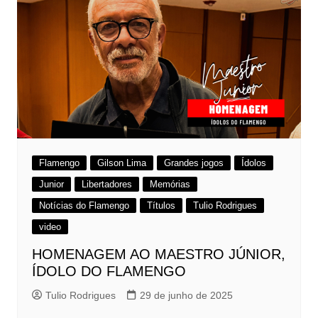
Flamengo
Gilson Lima
Grandes jogos
Ídolos
Junior
Libertadores
Memórias
Notícias do Flamengo
Títulos
Tulio Rodrigues
video
HOMENAGEM AO MAESTRO JÚNIOR,
ÍDOLO DO FLAMENGO
Tulio Rodrigues
29 de junho de 2025