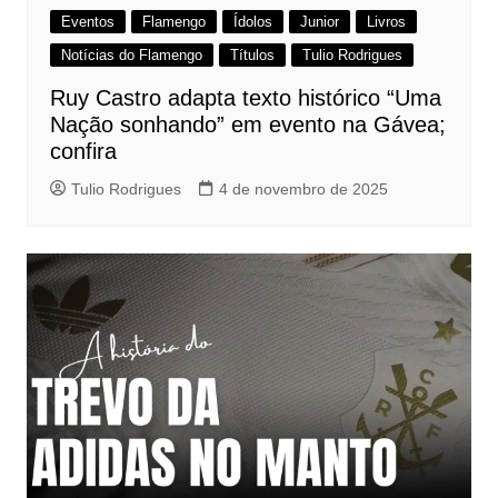
Eventos
Flamengo
Ídolos
Junior
Livros
Notícias do Flamengo
Títulos
Tulio Rodrigues
Ruy Castro adapta texto histórico “Uma
Nação sonhando” em evento na Gávea;
confira
Tulio Rodrigues
4 de novembro de 2025