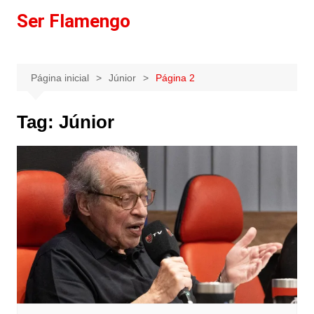
Ir
Ser Flamengo
para
o
conteúdo
Página inicial
Júnior
Página 2
Tag:
Júnior