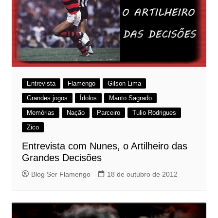
Entrevista
Flamengo
Gilson Lima
Grandes jogos
Ídolos
Manto Sagrado
Memórias
Nação
Parceiro
Tulio Rodrigues
Zico
Entrevista com Nunes, o Artilheiro das
Grandes Decisões
Blog Ser Flamengo
18 de outubro de 2012