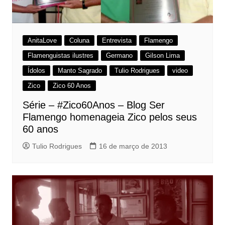
AnitaLove
Coluna
Entrevista
Flamengo
Flamenguistas ilustres
Germano
Gilson Lima
Ídolos
Manto Sagrado
Tulio Rodrigues
video
Zico
Zico 60 Anos
Série – #Zico60Anos – Blog Ser
Flamengo homenageia Zico pelos seus
60 anos
Tulio Rodrigues
16 de março de 2013