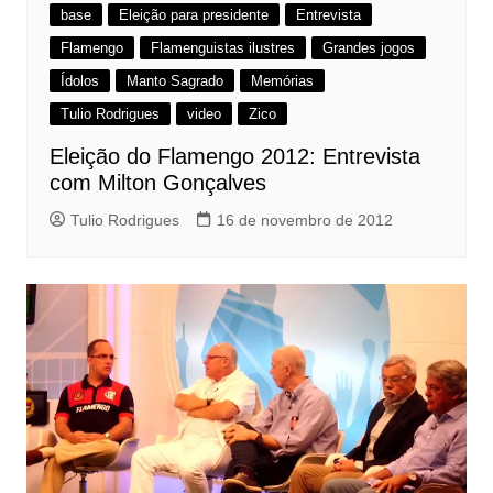
base
Eleição para presidente
Entrevista
Flamengo
Flamenguistas ilustres
Grandes jogos
Ídolos
Manto Sagrado
Memórias
Tulio Rodrigues
video
Zico
Eleição do Flamengo 2012: Entrevista
com Milton Gonçalves
Tulio Rodrigues
16 de novembro de 2012