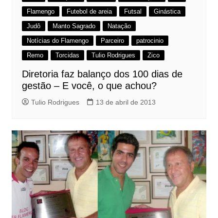
Flamengo
Futebol de areia
Futsal
Ginástica
Judô
Manto Sagrado
Natação
Notícias do Flamengo
Parceiro
patrocinio
Remo
Torcidas
Tulio Rodrigues
Zico
Diretoria faz balanço dos 100 dias de
gestão – E você, o que achou?
Tulio Rodrigues
13 de abril de 2013