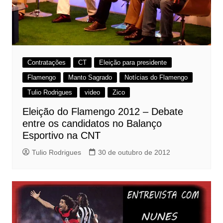
Contratações
CT
Eleição para presidente
Flamengo
Manto Sagrado
Notícias do Flamengo
Tulio Rodrigues
video
Zico
Eleição do Flamengo 2012 – Debate
entre os candidatos no Balanço
Esportivo na CNT
Tulio Rodrigues
30 de outubro de 2012