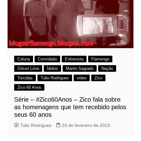
Coluna
Convidado
Entrevista
Flamengo
Gilson Lima
Ídolos
Manto Sagrado
Nação
Torcidas
Tulio Rodrigues
video
Zico
Zico 60 Anos
Série – #Zico60Anos – Zico fala sobre
as homenagens que tem recebido pelos
seus 60 anos
Tulio Rodrigues
24 de fevereiro de 2013