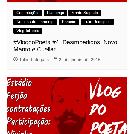
Contratações
Flamengo
Manto Sagrado
Notícias do Flamengo
Parceiro
Tulio Rodrigues
VlogDoPoeta
#VlogdoPoeta #4. Desimpedidos, Novo
Manto e Cuellar
Tulio Rodrigues
22 de janeiro de 2016