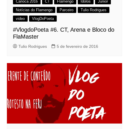
Carioca 2016
CT
Flamengo
Ídolos
Junior
Notícias do Flamengo
Parceiro
Tulio Rodrigues
video
VlogDoPoeta
#VlogdoPoeta #6. CT, Arena e Bloco do
FlaMaster
Tulio Rodrigues
5 de fevereiro de 2016