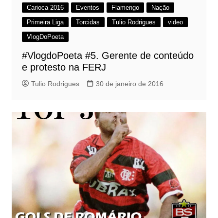
Carioca 2016
Eventos
Flamengo
Nação
Primeira Liga
Torcidas
Tulio Rodrigues
video
VlogDoPoeta
#VlogdoPoeta #5. Gerente de conteúdo
e protesto na FERJ
Tulio Rodrigues
30 de janeiro de 2016