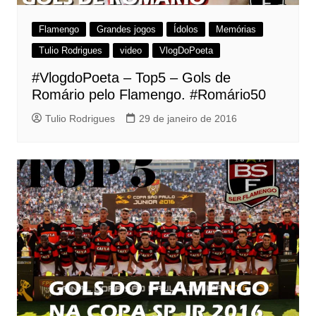
Flamengo
Grandes jogos
Ídolos
Memórias
Tulio Rodrigues
video
VlogDoPoeta
#VlogdoPoeta – Top5 – Gols de
Romário pelo Flamengo. #Romário50
Tulio Rodrigues
29 de janeiro de 2016