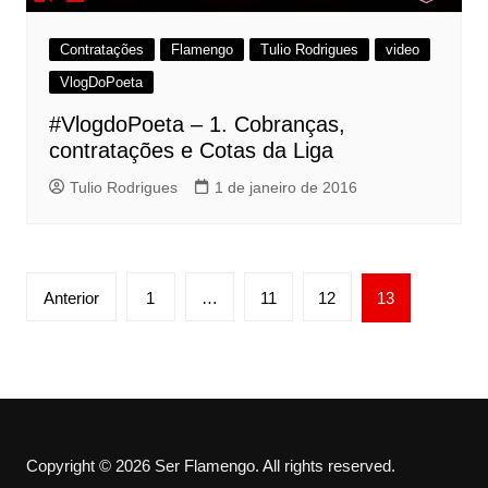
Contratações
Flamengo
Tulio Rodrigues
video
VlogDoPoeta
#VlogdoPoeta – 1. Cobranças,
contratações e Cotas da Liga
Tulio Rodrigues
1 de janeiro de 2016
Paginação
Anterior
1
…
11
12
13
de
posts
Copyright © 2026 Ser Flamengo. All rights reserved.