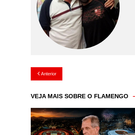
Navegação
Anterior
de
Post
VEJA MAIS SOBRE O FLAMENGO