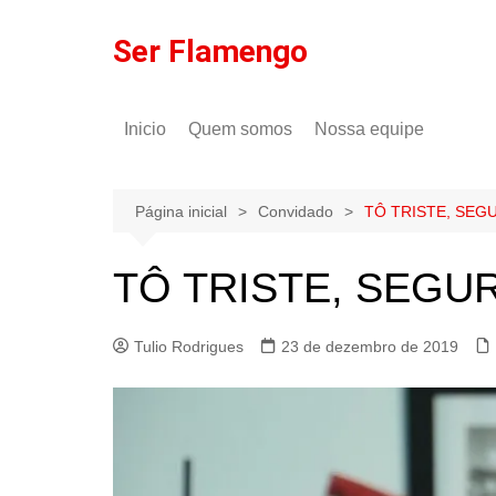
Ir
para
Ser Flamengo
o
conteúdo
Inicio
Quem somos
Nossa equipe
Política de comentários
Tulio Rodrigues
Política de privacidade
Gilson Lima
Página inicial
Convidado
TÔ TRISTE, SEG
TÔ TRISTE, SEGU
Tulio Rodrigues
23 de dezembro de 2019