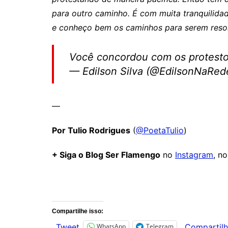
para outro caminho. É com muita tranquilidad
e conheço bem os caminhos para serem reso
Você concordou com os protesto
— Edilson Silva (@EdilsonNaRe
—
Por Tulio Rodrigues
(
@PoetaTulio
)
+ Siga o Blog Ser Flamengo
no
Instagram
, n
Comentários
Compartilhe isso:
WhatsApp
Telegram
Tweet
Compartilh