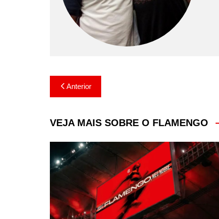
Navegação
Anterior
de
Post
VEJA MAIS SOBRE O FLAMENGO