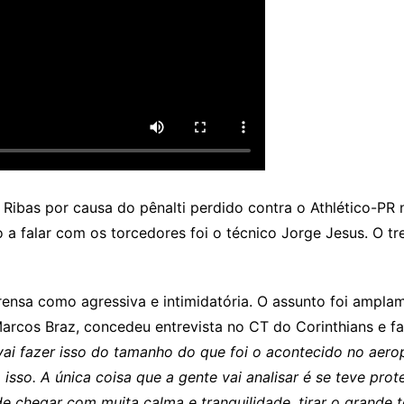
o Ribas por causa do pênalti perdido contra o Athlético-PR
co a falar com os torcedores foi o técnico Jorge Jesus. O 
rensa como agressiva e intimidatória. O assunto foi ampla
Marcos Braz, concedeu entrevista no CT do Corinthians e f
ai fazer isso do tamanho do que foi o acontecido no aerop
isso. A única coisa que a gente vai analisar é se teve prot
e chegar com muita calma e tranquilidade, tirar o grande 