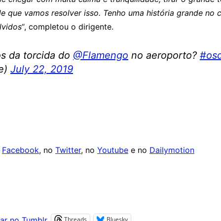
e que vamos resolver isso. Tenho uma história grande no c
lvidos
“, completou o dirigente.
s da torcida do
@Flamengo
no aeroporto?
#osd
de)
July 22, 2019
o
Facebook
, no
Twitter
, no
Youtube
e no
Dailymotion
Threads
Bluesky
ar no Tumblr