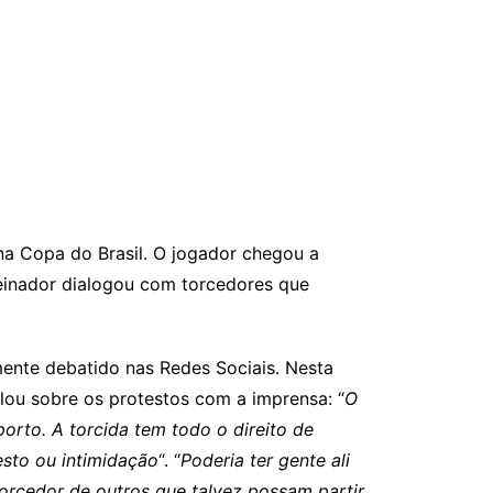
 na Copa do Brasil. O jogador chegou a
treinador dialogou com torcedores que
mente debatido nas Redes Sociais. Nesta
alou sobre os protestos com a imprensa: “
O
orto. A torcida tem todo o direito de
esto ou intimidação
“. “
Poderia ter gente ali
torcedor de outros que talvez possam partir