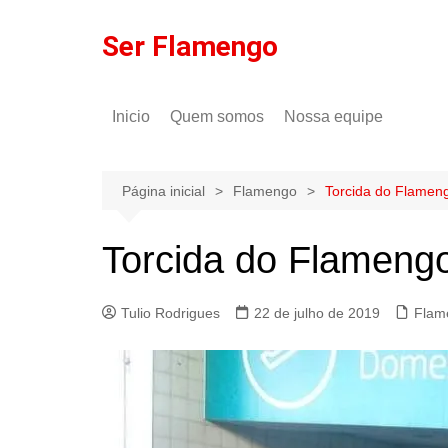
Ir
para
Ser Flamengo
o
conteúdo
Inicio
Quem somos
Nossa equipe
Política de comentários
Tulio Rodrigues
Política de privacidade
Gilson Lima
Página inicial
Flamengo
Torcida do Flameng
Torcida do Flamengo
Tulio Rodrigues
22 de julho de 2019
Flam