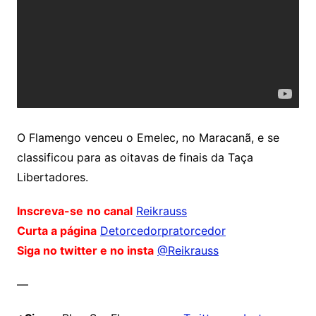
O Flamengo venceu o Emelec, no Maracanã, e se
classificou para as oitavas de finais da Taça
Libertadores.
Inscreva-se
no canal
Reikrauss
Curta a página
Detorcedorpratorcedor
Siga no twitter e no insta
@Reikrauss
—