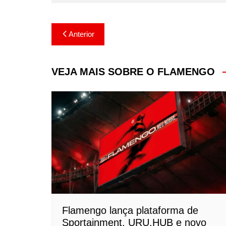
Navegação
Anterior
de
Post
VEJA MAIS SOBRE O FLAMENGO
Flamengo lança plataforma de
Sportainment, URU.HUB e novo