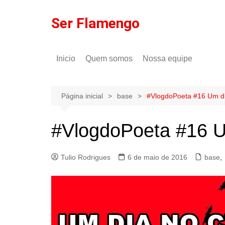
Ir
para
Ser Flamengo
o
conteúdo
Inicio
Quem somos
Nossa equipe
Política de comentários
Tulio Rodrigues
Política de privacidade
Gilson Lima
Página inicial
base
#VlogdoPoeta #16 Um d
#VlogdoPoeta #16 U
Tulio Rodrigues
6 de maio de 2016
base
,