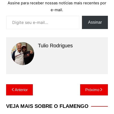
Assine para receber nossas notícias mais recentes por
e-mail.
Digite seu e-mail…
Assinar
Tulio Rodrigues
Navegação
Anterior
Próximo
de
Post
VEJA MAIS SOBRE O FLAMENGO