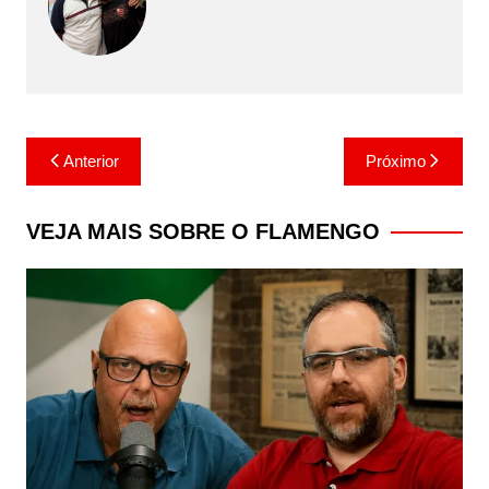
Navegação
Anterior
Próximo
de
Post
VEJA MAIS SOBRE O FLAMENGO