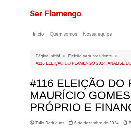
Ir
para
Ser Flamengo
o
conteúdo
Inicio
Quem somos
Nossa equipe
Política de comentários
Tulio Rodrigues
Política de privacidade
Gilson Lima
Página inicial
Eleição para presidente
#116 ELEIÇÃO DO FLAMENGO 2024: ANÁLISE D
#116 ELEIÇÃO DO
MAURÍCIO GOMES 
PRÓPRIO E FINAN
Tulio Rodrigues
6 de dezembro de 2024
E