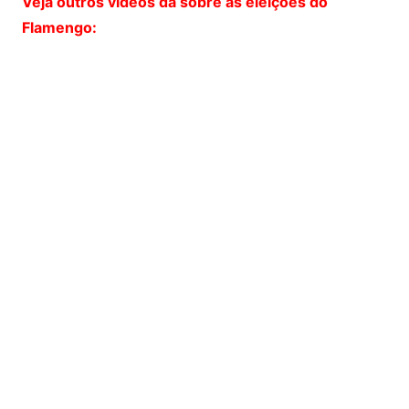
Veja outros vídeos da sobre as eleições do
Flamengo: