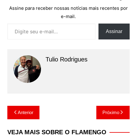
Assine para receber nossas notícias mais recentes por
e-mail.
Digite seu e-mail…
Assinar
Tulio Rodrigues
Navegação
Anterior
Próximo
de
Post
VEJA MAIS SOBRE O FLAMENGO