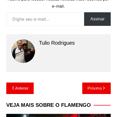
e-mail.
Digite seu e-mail…
Assinar
Tulio Rodrigues
Navegação
Anterior
Próximo
de
Post
VEJA MAIS SOBRE O FLAMENGO