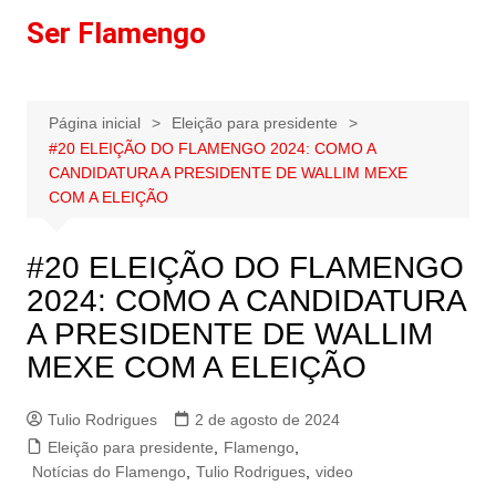
Ir
Ser Flamengo
para
o
conteúdo
Página inicial
Eleição para presidente
#20 ELEIÇÃO DO FLAMENGO 2024: COMO A
CANDIDATURA A PRESIDENTE DE WALLIM MEXE
COM A ELEIÇÃO
#20 ELEIÇÃO DO FLAMENGO
2024: COMO A CANDIDATURA
A PRESIDENTE DE WALLIM
MEXE COM A ELEIÇÃO
Tulio Rodrigues
2 de agosto de 2024
Eleição para presidente
,
Flamengo
,
Notícias do Flamengo
,
Tulio Rodrigues
,
video