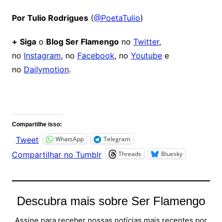
Por Tulio Rodrigues
(
@PoetaTulio
)
+
Siga
o
Blog Ser Flamengo
no
Twitter
,
no
Instagram
, no
Facebook
, no
Youtube
e
no
Dailymotion
.
Comentários
Compartilhe isso:
WhatsApp
Telegram
Tweet
Threads
Bluesky
Compartilhar no Tumblr
Descubra mais sobre Ser Flamengo
Assine para receber nossas notícias mais recentes por