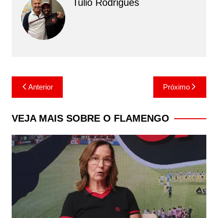
Tulio Rodrigues
Navegação
Anterior
Próximo
de
Post
VEJA MAIS SOBRE O FLAMENGO