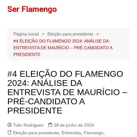
Ir
Ser Flamengo
para
o
conteúdo
Página inicial
Eleição para presidente
#4 ELEIÇÃO DO FLAMENGO 2024: ANÁLISE DA
ENTREVISTA DE MAURÍCIO – PRÉ-CANDIDATO A
PRESIDENTE
#4 ELEIÇÃO DO FLAMENGO
2024: ANÁLISE DA
ENTREVISTA DE MAURÍCIO –
PRÉ-CANDIDATO A
PRESIDENTE
Tulio Rodrigues
28 de junho de 2024
Eleição para presidente
,
Entrevista
,
Flamengo
,