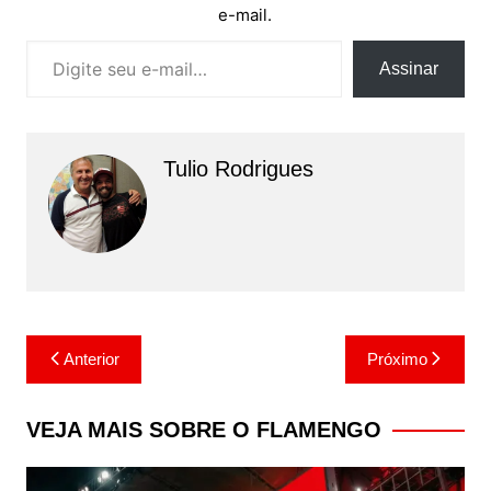
e-mail.
Digite seu e-mail…
Assinar
Tulio Rodrigues
Navegação
Anterior
Próximo
de
Post
VEJA MAIS SOBRE O FLAMENGO