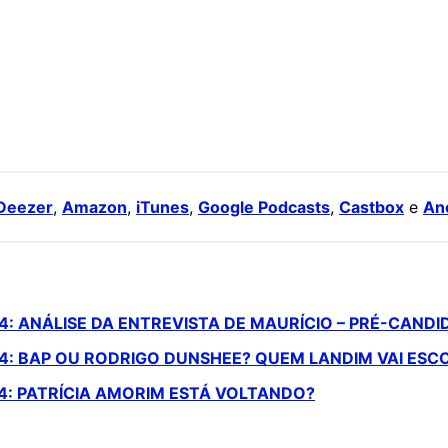
Deezer
,
Amazon
,
iTunes
,
Google Podcasts
,
Castbox
e
An
: ANÁLISE DA ENTREVISTA DE MAURÍCIO – PRÉ-CANDI
24: BAP OU RODRIGO DUNSHEE? QUEM LANDIM VAI ES
4: PATRÍCIA AMORIM ESTÁ VOLTANDO?