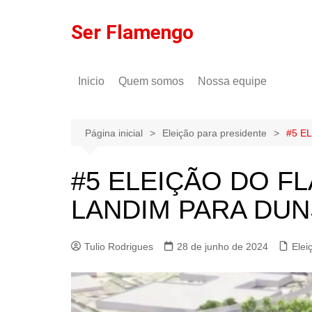
Ir
para
Ser Flamengo
o
conteúdo
Inicio
Quem somos
Nossa equipe
Política de comentários
Tulio Rodrigues
Política de privacidade
Gilson Lima
Página inicial
Eleição para presidente
#5 E
#5 ELEIÇÃO DO F
LANDIM PARA DUN
Tulio Rodrigues
28 de junho de 2024
Elei