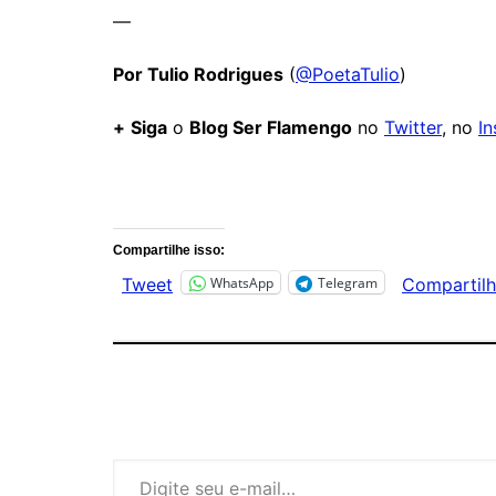
—
Por Tulio Rodrigues
(
@PoetaTulio
)
+
Siga
o
Blog Ser Flamengo
no
Twitter
, no
I
Comentários
Compartilhe isso:
WhatsApp
Telegram
Tweet
Compartilh
Digite seu e-mail…