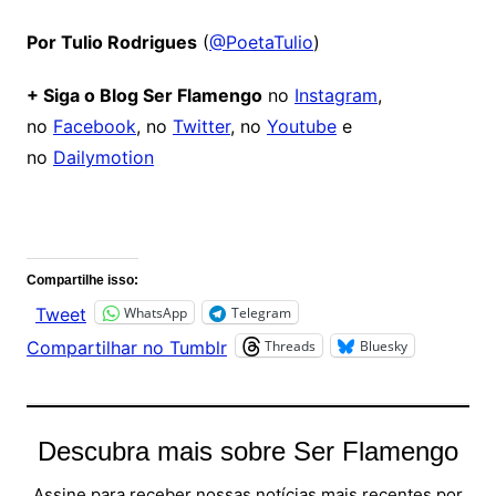
Por Tulio Rodrigues
(
@PoetaTulio
)
+ Siga o Blog Ser Flamengo
no
Instagram
,
no
Facebook
, no
Twitter
, no
Youtube
e
no
Dailymotion
Comentários
Compartilhe isso:
WhatsApp
Telegram
Tweet
Threads
Bluesky
Compartilhar no Tumblr
Descubra mais sobre Ser Flamengo
Assine para receber nossas notícias mais recentes por