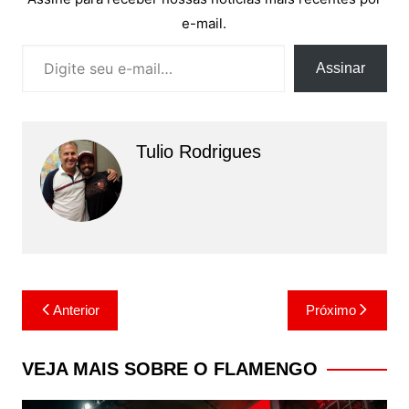
e-mail.
Digite seu e-mail…
Assinar
Tulio Rodrigues
Navegação
Anterior
Próximo
de
Post
VEJA MAIS SOBRE O FLAMENGO