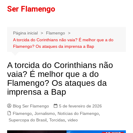
Ir
Ser Flamengo
para
o
conteúdo
Página inicial
Flamengo
A torcida do Corinthians não vaia? É melhor que a do
Flamengo? Os ataques da imprensa a Bap
A torcida do Corinthians não
vaia? É melhor que a do
Flamengo? Os ataques da
imprensa a Bap
Blog Ser Flamengo
5 de fevereiro de 2026
Flamengo
,
Jornalismo
,
Notícias do Flamengo
,
Supercopa do Brasil
,
Torcidas
,
video