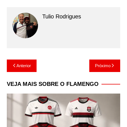
Tulio Rodrigues
Navegação
Anterior
Próximo
de
Post
VEJA MAIS SOBRE O FLAMENGO