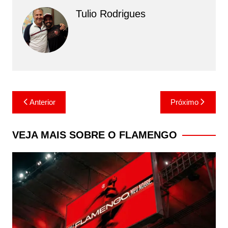
Tulio Rodrigues
Navegação
Anterior
Próximo
de
Post
VEJA MAIS SOBRE O FLAMENGO