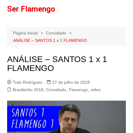
Ir
Ser Flamengo
para
o
conteúdo
Página inicial
Convidado
ANÁLISE – SANTOS 1 x 1 FLAMENGO
ANÁLISE – SANTOS 1 x 1
FLAMENGO
Tulio Rodrigues
27 de julho de 2018
Brasileirão 2018
,
Convidado
,
Flamengo
,
video