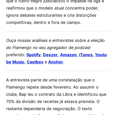
que o rubro-negro judicializou o impasse na liga e
reafirmou que o modelo atual concentra poder,
ignora debates estruturantes e cria distorções
competitivas, dentro e fora de campo.
Ouça nossas análises e entrevistas sobre a eleição
do Flamengo no seu agregador de podcast
preferido:
Spotify
,
Deezer
,
Amazon
,
iTunes
,
Youtu
be Music
,
Castbox
e
Anchor
.
A entrevista parte de uma constatação que o
Flamengo repete desde fevereiro. Ao assumir o
clube, Bap leu o contrato da Libra e identificou que
70% da divisão de receitas já estava prevista. O
restante dependeria de negociação. O texto