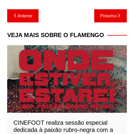
Navegação
Anterior
Próximo
de
Post
VEJA MAIS SOBRE O FLAMENGO
CINEFOOT realiza sessão especial
dedicada à paixão rubro-negra com a