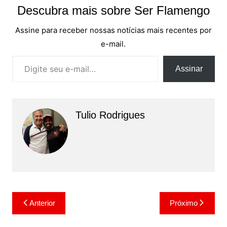
Descubra mais sobre Ser Flamengo
Assine para receber nossas notícias mais recentes por
e-mail.
Digite seu e-mail…
Assinar
Tulio Rodrigues
Navegação
Anterior
Próximo
de