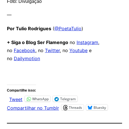
Foto: Divulgação
—
Por Tulio Rodrigues
(
@PoetaTulio
)
+ Siga o Blog Ser Flamengo
no
Instagram
,
no
Facebook
, no
Twitter
, no
Youtube
e
no
Dailymotion
Comentários
Compartilhe isso:
WhatsApp
Telegram
Tweet
Threads
Bluesky
Compartilhar no Tumblr