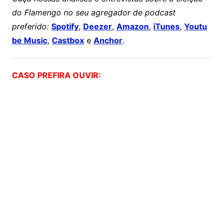
do Flamengo no seu agregador de podcast
preferido:
Spotify
,
Deezer
,
Amazon
,
iTunes
,
Youtu
be Music
,
Castbox
e
Anchor
.
CASO PREFIRA OUVIR: