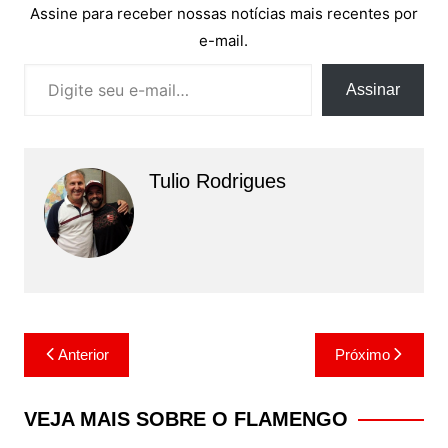
Assine para receber nossas notícias mais recentes por
e-mail.
Digite seu e-mail…
Assinar
Tulio Rodrigues
Navegação
Anterior
Próximo
de
Post
VEJA MAIS SOBRE O FLAMENGO