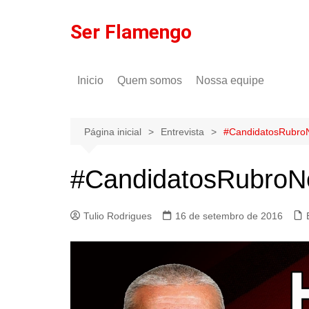
Ir
para
Ser Flamengo
o
conteúdo
Inicio
Quem somos
Nossa equipe
Política de comentários
Tulio Rodrigues
Política de privacidade
Gilson Lima
Página inicial
Entrevista
#CandidatosRubroNe
#CandidatosRubroNeg
Tulio Rodrigues
16 de setembro de 2016