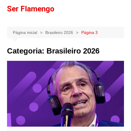
Ir
Ser Flamengo
para
o
conteúdo
Página inicial
Brasileiro 2026
Página 3
Categoria:
Brasileiro 2026