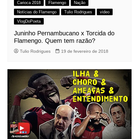
Carioca 2018
Flamengo
Nação
Notícias do Flamengo
Tulio Rodrigues
video
VlogDoPoeta
Juninho Pernambucano x Torcida do
Flamengo. Quem tem razão?
Tulio Rodrigues
19 de fevereiro de 2018