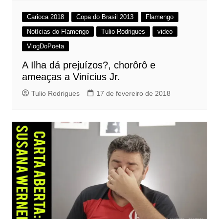
Carioca 2018
Copa do Brasil 2013
Flamengo
Notícias do Flamengo
Tulio Rodrigues
video
VlogDoPoeta
A Ilha dá prejuízos?, chorôrô e
ameaças a Vinícius Jr.
Tulio Rodrigues
17 de fevereiro de 2018