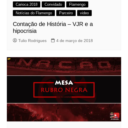
Carioca 2018
Convidado
Flamengo
Notícias do Flamengo
Parceiro
video
Contação de História – VJR e a
hipocrisia
Tulio Rodrigues
4 de março de 2018