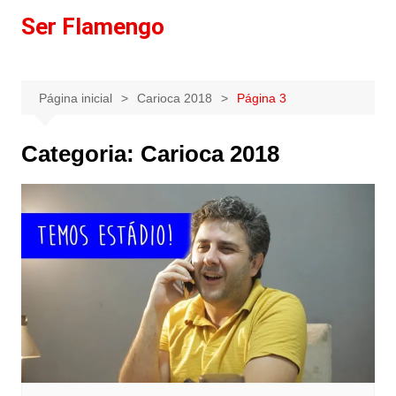
Ir
Ser Flamengo
para
o
conteúdo
Página inicial
Carioca 2018
Página 3
Categoria:
Carioca 2018