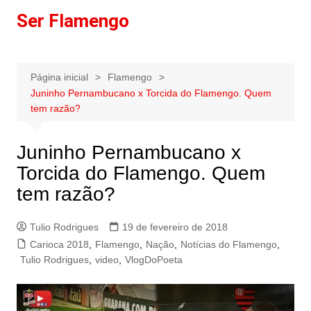
Ir
Ser Flamengo
para
o
conteúdo
Página inicial
Flamengo
Juninho Pernambucano x Torcida do Flamengo. Quem
tem razão?
Juninho Pernambucano x
Torcida do Flamengo. Quem
tem razão?
Tulio Rodrigues
19 de fevereiro de 2018
Carioca 2018
,
Flamengo
,
Nação
,
Notícias do Flamengo
,
Tulio Rodrigues
,
video
,
VlogDoPoeta