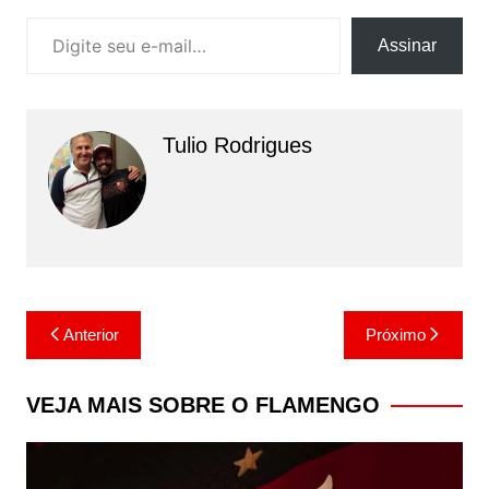
Digite seu e-mail…
Assinar
Tulio Rodrigues
Navegação
Anterior
Próximo
de
Post
VEJA MAIS SOBRE O FLAMENGO