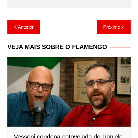
Navegação
Anterior
Próximo
de
Post
VEJA MAIS SOBRE O FLAMENGO
Vessoni condena cotovelada de Raniele