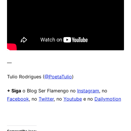
—
Tulio Rodrigues (
@PoetaTulio
)
+ Siga
o Blog Ser Flamengo no
Instagram
, no
Facebook
, no
Twitter
, no
Youtube
e no
Dailymotion
Comentários