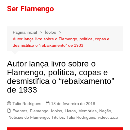
Ir
Ser Flamengo
para
o
conteúdo
Página inicial
Ídolos
Autor lança livro sobre o Flamengo, política, copas e
desmistifica o “rebaixamento” de 1933
Autor lança livro sobre o
Flamengo, política, copas e
desmistifica o “rebaixamento”
de 1933
Tulio Rodrigues
18 de fevereiro de 2018
Eventos
,
Flamengo
,
Ídolos
,
Livros
,
Memórias
,
Nação
,
Notícias do Flamengo
,
Títulos
,
Tulio Rodrigues
,
video
,
Zico