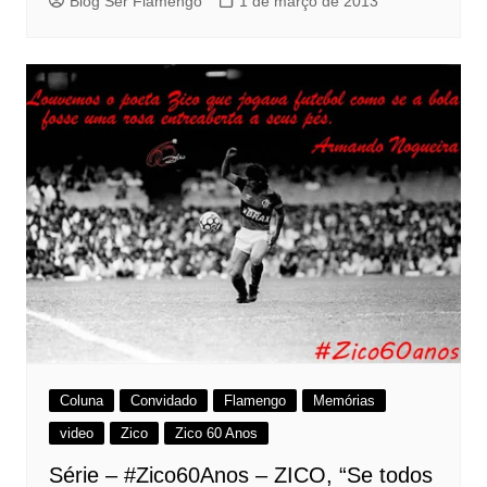
Blog Ser Flamengo
1 de março de 2013
Coluna
Convidado
Flamengo
Memórias
video
Zico
Zico 60 Anos
Série – #Zico60Anos – ZICO, “Se todos