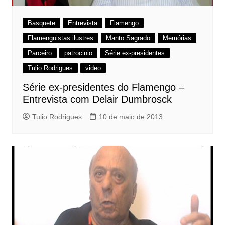
Basquete
Entrevista
Flamengo
Flamenguistas ilustres
Manto Sagrado
Memórias
Parceiro
patrocinio
Série ex-presidentes
Tulio Rodrigues
video
Série ex-presidentes do Flamengo –
Entrevista com Delair Dumbrosck
Tulio Rodrigues
10 de maio de 2013