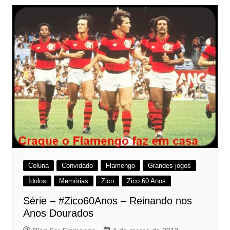
Coluna
Convidado
Flamengo
Grandes jogos
Ídolos
Memórias
Zico
Zico 60 Anos
Série – #Zico60Anos – Reinando nos
Anos Dourados