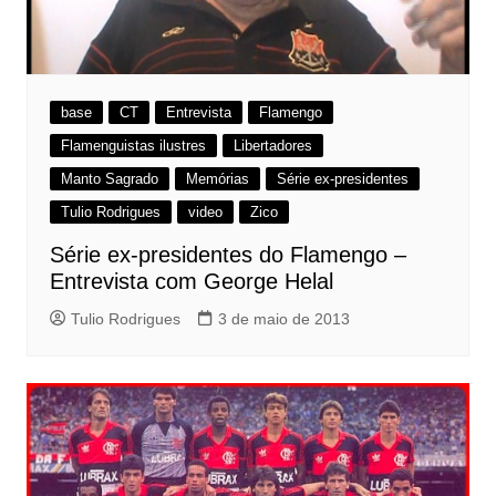
base
CT
Entrevista
Flamengo
Flamenguistas ilustres
Libertadores
Manto Sagrado
Memórias
Série ex-presidentes
Tulio Rodrigues
video
Zico
Série ex-presidentes do Flamengo –
Entrevista com George Helal
Tulio Rodrigues
3 de maio de 2013