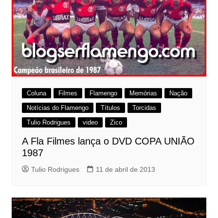
Coluna
Filmes
Flamengo
Memórias
Nação
Notícias do Flamengo
Títulos
Torcidas
Tulio Rodrigues
video
Zico
A Fla Filmes lança o DVD COPA UNIÃO
1987
Tulio Rodrigues
11 de abril de 2013