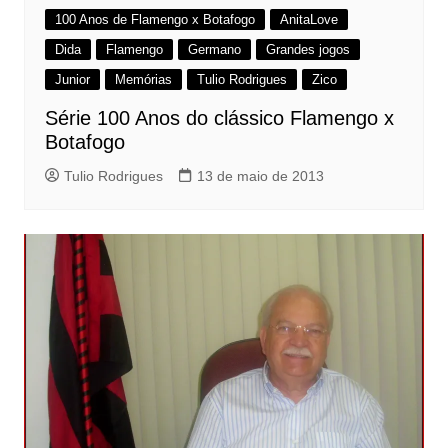
100 Anos de Flamengo x Botafogo
AnitaLove
Dida
Flamengo
Germano
Grandes jogos
Junior
Memórias
Tulio Rodrigues
Zico
Série 100 Anos do clássico Flamengo x
Botafogo
Tulio Rodrigues
13 de maio de 2013