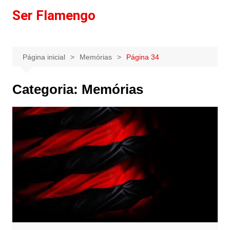
Ir
Ser Flamengo
para
o
conteúdo
Página inicial
Memórias
Página 34
Categoria:
Memórias