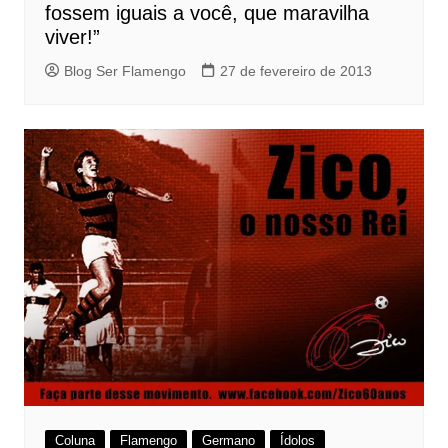
fossem iguais a você, que maravilha
viver!”
Blog Ser Flamengo
27 de fevereiro de 2013
Coluna
Flamengo
Germano
Ídolos