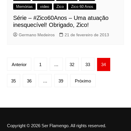
Memórias
video
Zico
Zico 60 Anos
Série – #Zico60Anos – Uma atuação
inesquecível! Obrigado, Zico!
Germano Medeiros
21 de fevereiro de 2013
Paginação
Anterior
1
…
32
33
34
de
posts
35
36
…
39
Próximo
Copyright © 2026 Ser Flamengo. All rights reserved.